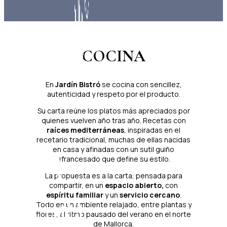
COCINA
En
Jardín Bistró
se cocina con sencillez,
autenticidad y respeto por el producto.
Su carta reúne los platos más apreciados por
quienes vuelven año tras año. Recetas con
raíces mediterráneas
, inspiradas en el
recetario tradicional, muchas de ellas nacidas
en casa y afinadas con un sutil guiño
afrancesado que define su estilo.
La propuesta es a la carta, pensada para
compartir, en un
espacio abierto,
con
espíritu familiar
y un
servicio cercano
.
Todo en un ambiente relajado, entre plantas y
flores, al ritmo pausado del verano en el norte
de Mallorca.