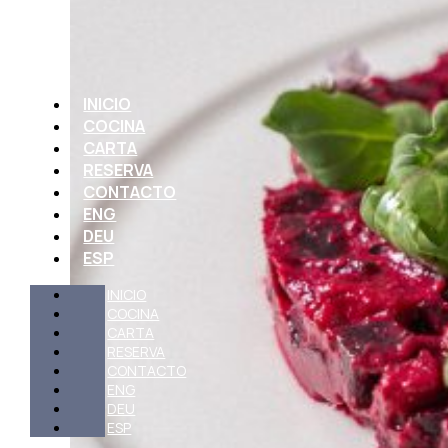
INICIO
COCINA
CARTA
RESERVA
CONTACTO
ENG
DEU
ESP
INICIO
COCINA
CARTA
RESERVA
CONTACTO
ENG
DEU
ESP